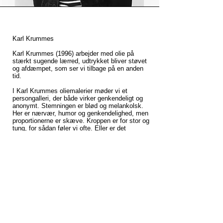
Karl Krummes
Karl Krummes (1996) arbejder med olie på
stærkt sugende lærred, udtrykket bliver støvet
og afdæmpet, som ser vi tilbage på en anden
tid.
I Karl Krummes oliemalerier møder vi et
persongalleri, der både virker genkendeligt og
anonymt. Stemningen er blød og melankolsk.
Her er nærvær, humor og genkendelighed, men
proportionerne er skæve. Kroppen er for stor og
tung, for sådan føler vi ofte. Eller er det
tankerne der fylder, og hovedet der er for stort?
Det er kropssprog i oliemaling.
Med en sjælden indlevelsesevne maler Karl
Krummes mennesker, ikke som de ser ud, men
som de føles. Hans værker er undersøgelser,
ærlige og kompromisløse. De afbilder det sted i
os, hvor vi ikke længere spejler os i kulturens
smigrende billeder, men mærker os selv, som
vi egentlig er. Hans malerier inviterer os til at
reflektere over, hvem vi er, når alle de
kulturskabte lag skrælles af.