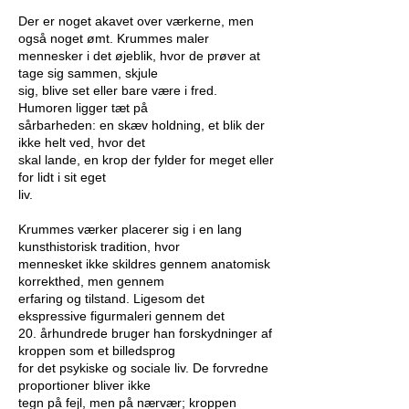
Der er noget akavet over værkerne, men
også noget ømt. Krummes maler
mennesker i det øjeblik, hvor de prøver at
tage sig sammen, skjule
sig, blive set eller bare være i fred.
Humoren ligger tæt på
sårbarheden: en skæv holdning, et blik der
ikke helt ved, hvor det
skal lande, en krop der fylder for meget eller
for lidt i sit eget
liv.
Krummes værker placerer sig i en lang
kunsthistorisk tradition, hvor
mennesket ikke skildres gennem anatomisk
korrekthed, men gennem
erfaring og tilstand. Ligesom det
ekspressive figurmaleri gennem det
20. århundrede bruger han forskydninger af
kroppen som et billedsprog
for det psykiske og sociale liv. De forvredne
proportioner bliver ikke
tegn på fejl, men på nærvær; kroppen