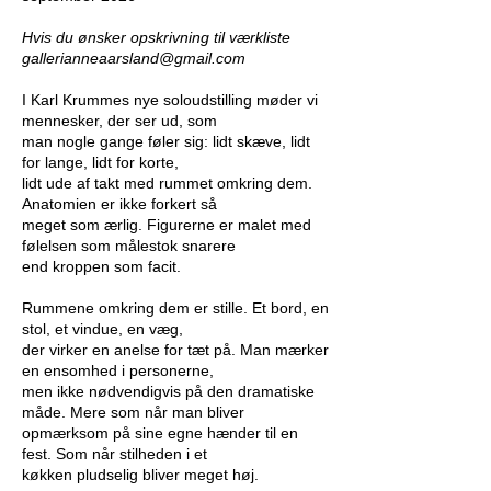
Hvis du ønsker opskrivning til værkliste
gallerianneaarsland@gmail.com
I Karl Krummes nye soloudstilling møder vi
mennesker, der ser ud, som
man nogle gange føler sig: lidt skæve, lidt
for lange, lidt for korte,
lidt ude af takt med rummet omkring dem.
Anatomien er ikke forkert så
meget som ærlig. Figurerne er malet med
følelsen som målestok snarere
end kroppen som facit.
Rummene omkring dem er stille. Et bord, en
stol, et vindue, en væg,
der virker en anelse for tæt på. Man mærker
en ensomhed i personerne,
men ikke nødvendigvis på den dramatiske
måde. Mere som når man bliver
opmærksom på sine egne hænder til en
fest. Som når stilheden i et
køkken pludselig bliver meget høj.