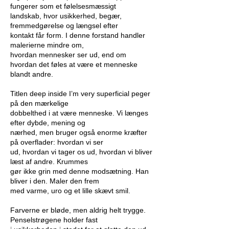
fungerer som et følelsesmæssigt
landskab, hvor usikkerhed, begær,
fremmedgørelse og længsel efter
kontakt får form. I denne forstand handler
malerierne mindre om,
hvordan mennesker ser ud, end om
hvordan det føles at være et menneske
blandt andre.
Titlen deep inside I’m very superficial peger
på den mærkelige
dobbelthed i at være menneske. Vi længes
efter dybde, mening og
nærhed, men bruger også enorme kræfter
på overflader: hvordan vi ser
ud, hvordan vi tager os ud, hvordan vi bliver
læst af andre. Krummes
gør ikke grin med denne modsætning. Han
bliver i den. Maler den frem
med varme, uro og et lille skævt smil.
Farverne er bløde, men aldrig helt trygge.
Penselstrøgene holder fast