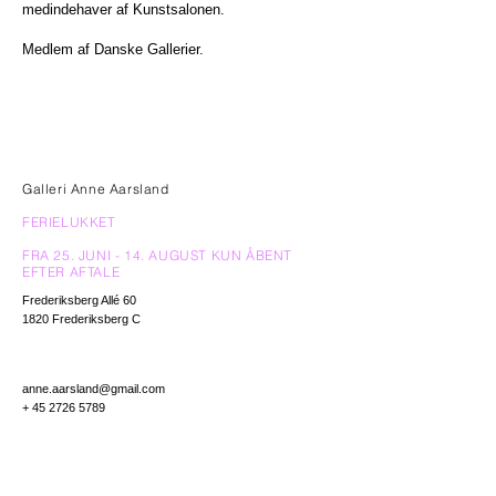
medindehaver af Kunstsalonen.
Medlem af Danske Gallerier.
Galleri Anne Aarsland
FERIELUKKET
FRA 25. JUNI - 14. AUGUST KUN ÅBENT
EFTER AFTALE
Frederiksberg Allé 60
1820 Frederiksberg C
anne.aarsland@gmail.com
+
45 2726 5789
Nyhedsbrev