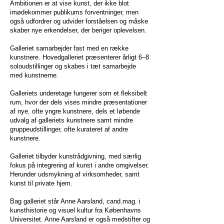
Ambitionen er at vise kunst, der ikke blot
imødekommer publikums forventninger, men
også udfordrer og udvider forståelsen og måske
skaber nye erkendelser, der beriger oplevelsen.
Galleriet samarbejder fast med en række
kunstnere. Hovedgalleriet præsenterer årligt 6–8
soloudstillinger og skabes i tæt samarbejde
med kunstnerne.
Galleriets underetage fungerer som et fleksibelt
rum, hvor der dels vises mindre præsentationer
af nye, ofte yngre kunstnere, dels et løbende
udvalg af galleriets kunstnere samt mindre
gruppeudstillinger, ofte kurateret af andre
kunstnere.
Galleriet tilbyder kunstrådgivning, med særlig
fokus på integrering af kunst i andre omgivelser.
Herunder udsmykning af virksomheder, samt
kunst til private hjem.
Bag galleriet står Anne Aarsland, cand.mag. i
kunsthistorie og visuel kultur fra Københavns
Universitet. Anne Aarsland er også medstifter og