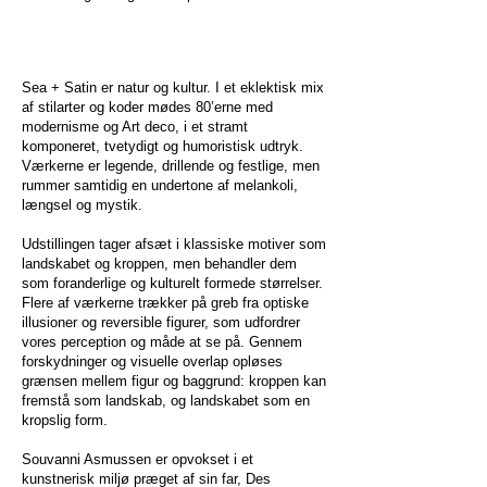
Sea + Satin er natur og kultur. I et eklektisk mix
af stilarter og koder mødes 80’erne med
modernisme og Art deco, i et stramt
komponeret, tvetydigt og humoristisk udtryk.
Værkerne er legende, drillende og festlige, men
rummer samtidig en undertone af melankoli,
længsel og mystik.
Udstillingen tager afsæt i klassiske motiver som
landskabet og kroppen, men behandler dem
som foranderlige og kulturelt formede størrelser.
Flere af værkerne trækker på greb fra optiske
illusioner og reversible figurer, som udfordrer
vores perception og måde at se på. Gennem
forskydninger og visuelle overlap opløses
grænsen mellem figur og baggrund: kroppen kan
fremstå som landskab, og landskabet som en
kropslig form.
Souvanni Asmussen er opvokset i et
kunstnerisk miljø præget af sin far, Des