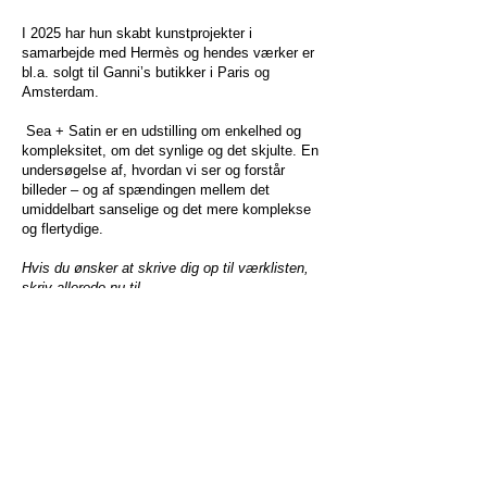
I 2025 har hun skabt kunstprojekter i
samarbejde med Hermès og hendes værker er
bl.a. solgt til Ganni’s butikker i Paris og
Amsterdam.
Sea + Satin er en udstilling om enkelhed og
kompleksitet, om det synlige og det skjulte. En
undersøgelse af, hvordan vi ser og forstår
billeder – og af spændingen mellem det
umiddelbart sanselige og det mere komplekse
og flertydige.
Hvis du ønsker at skrive dig op til værklisten,
skriv allerede nu til
gallerianneaarsland@gmail.com
Galleri Anne Aarsland
FERIELUKKET
FRA 25. JUNI - 14. AUGUST KUN ÅBENT