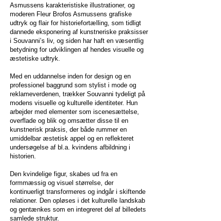
Asmussens karakteristiske illustrationer, og
moderen Fleur Brofos Asmussens grafiske
udtryk og flair for historiefortælling, som tidligt
dannede eksponering af kunstneriske praksisser
i Souvanni’s liv, og siden har haft en væsentlig
betydning for udviklingen af hendes visuelle og
æstetiske udtryk.
Med en uddannelse inden for design og en
professionel baggrund som stylist i mode og
reklameverdenen, trækker Souvanni tydeligt på
modens visuelle og kulturelle identiteter. Hun
arbejder med elementer som iscenesættelse,
overflade og blik og omsætter disse til en
kunstnerisk praksis, der både rummer en
umiddelbar æstetisk appel og en reflekteret
undersøgelse af bl.a. kvindens afbildning i
historien.
Den kvindelige figur, skabes ud fra en
formmæssig og visuel størrelse, der
kontinuerligt transformeres og indgår i skiftende
relationer. Den opløses i det kulturelle landskab
og gentænkes som en integreret del af billedets
samlede struktur.