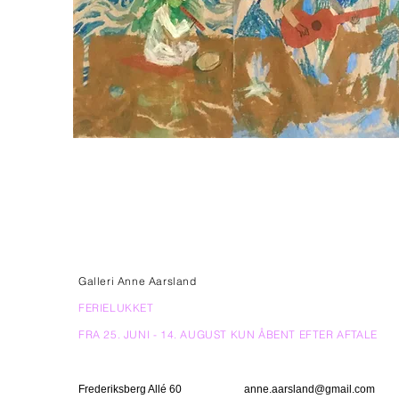
Galleri Anne Aarsland
FERIELUKKET
FRA 25. JUNI - 14. AUGUST KUN ÅBENT EFTER AFTALE
Frederiksberg Allé 60
anne.aarsland@gmail.com