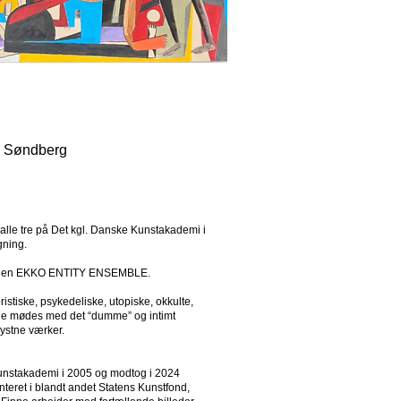
r Søndberg
alle tre på Det kgl. Danske Kunstakademi i
gning.
illingen EKKO ENTITY ENSEMBLE.
stiske, psykedeliske, utopiske, okkulte,
nde mødes med det “dumme” og intimt
ystne værker.
Kunstakademi i 2005 og modtog i 2024
teret i blandt andet Statens Kunstfond,