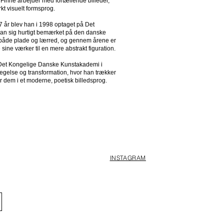
ne arbejder med fortællende billeder,
kt visuelt formsprog.
17 år blev han i 1998 optaget på Det
an sig hurtigt bemærket på den danske
 både plade og lærred, og gennem årene er
 sine værker til en mere abstrakt figuration.
Det Kongelige Danske Kunstakademi i
gelse og transformation, hvor han trækker
 dem i et moderne, poetisk billedsprog.
INSTAGRAM