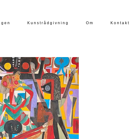
a g e n
K u n s t r å d g i v n i n g
O m
K o n t a k t