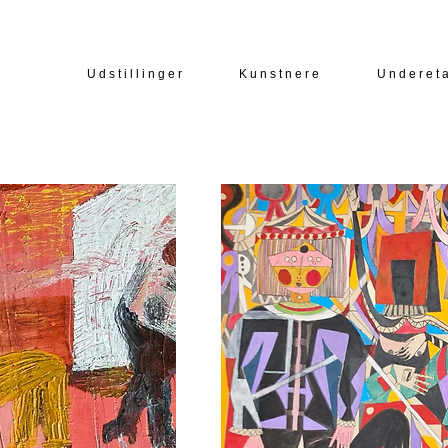
U d s t i l l i n g e r
K u n s t n e r e
U n d e r e t 