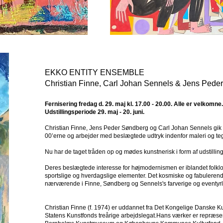
EKKO ENTITY ENSEMBLE
Christian Finne, Carl Johan Sennels & Jens Pede
Fernisering fredag d. 29. maj kl. 17.00 - 20.00. Alle er velkomne.
Udstillingsperiode 29. maj - 20. juni.
Christian Finne, Jens Peder Søndberg og Carl Johan Sennels gik 
00’erne og arbejder med beslægtede udtryk indenfor maleri og te
Nu har de taget tråden op og mødes kunstnerisk i form af udst
Deres beslægtede interesse for højmodernismen er iblandet folklori
sportslige og hverdagslige elementer. Det kosmiske og fabulere
nærværende i Finne, Søndberg og Sennels's farverige og eventyrl
Christian Finne (f. 1974) er uddannet fra Det Kongelige Danske 
Statens Kunstfonds treårige arbejdslegat.Hans værker er repræsen