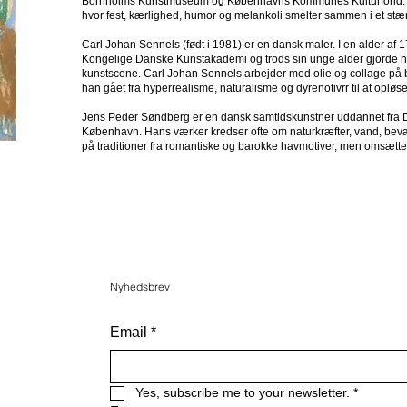
Bornholms Kunstmuseum og Københavns Kommunes Kulturfond. Fin
hvor fest, kærlighed, humor og melankoli smelter sammen i et stær
Carl Johan Sennels (født i 1981) er en dansk maler. I en alder af 
Kongelige Danske Kunstakademi og trods sin unge alder gjorde h
kunstscene. Carl Johan Sennels arbejder med olie og collage på
han gået fra hyperrealisme, naturalisme og dyrenotivrr til at opløse
Jens Peder Søndberg er en dansk samtidskunstner uddannet fra 
København. Hans værker kredser ofte om naturkræfter, vand, bevæ
på traditioner fra romantiske og barokke havmotiver, men omsætter
Nyhedsbrev
Email
*
Yes, subscribe me to your newsletter.
*