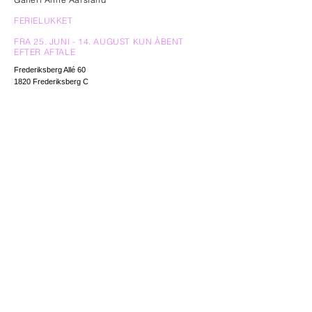
FERIELUKKET
FRA 25. JUNI - 14. AUGUST KUN ÅBENT
EFTER AFTALE
Frederiksberg Allé 60
1820 Frederiksberg C
anne.aarsland@gmail.com
+
45 2726 5789
Nyhedsbrev
Email
*
Yes, subscribe me to your newsletter.
*
Fornavn