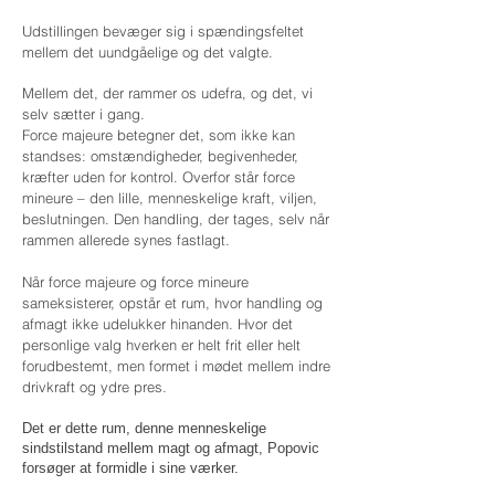
Udstillingen bevæger sig i spændingsfeltet
mellem det uundgåelige og det valgte.
Mellem det, der rammer os udefra, og det, vi
selv sætter i gang.
Force majeure betegner det, som ikke kan
standses: omstændigheder, begivenheder,
kræfter uden for kontrol. Overfor står force
mineure – den lille, menneskelige kraft, viljen,
beslutningen. Den handling, der tages, selv når
rammen allerede synes fastlagt.
Når force majeure og force mineure
sameksisterer, opstår et rum, hvor handling og
afmagt ikke udelukker hinanden. Hvor det
personlige valg hverken er helt frit eller helt
forudbestemt, men formet i mødet mellem indre
drivkraft og ydre pres.
Det er dette rum, denne menneskelige
sindstilstand mellem magt og afmagt, Popovic
forsøger at formidle i sine værker.