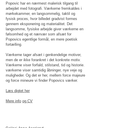
Popovic har en nærmest malerisk tilgang til
arbejdet med fotografi. Værkerne fremkaldes i
mørkekammer, en langsommelig, taktil og
fysisk proces, hvor billedet gradvist formes
gennem eksponering og materialitet. Det
langsomme, fysiske arbejde giver værkerne en
følsomhed og et nærvær som afsæt for
Popovics egentlige formål, en mere poetisk
fortælling.
Værkerne tager afsæt i genkendelige motiver,
men de er ikke forankret i det konkrete motiv.
Værkerne viser forfald, stilstand, tid og historie.
værkerne viser samtidig åbninger, nye veje og
muligheder. Og det er her, mellem force majeure
og force mineure vi finder Popovics værker.
Læs digtet her
Mere info
og CV
Galleri Anne Aarsland