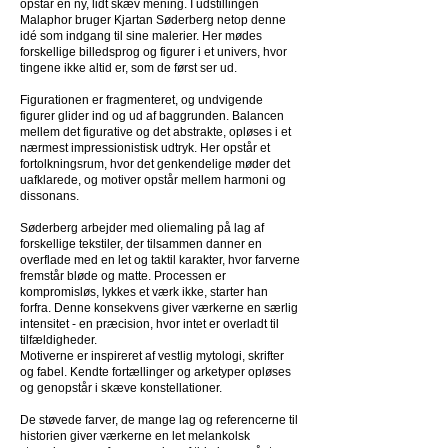
opstår en ny, lidt skæv mening. I udstillingen
Malaphor bruger Kjartan Søderberg netop denne
idé som indgang til sine malerier. Her mødes
forskellige billedsprog og figurer i et univers, hvor
tingene ikke altid er, som de først ser ud.
Figurationen er fragmenteret, og undvigende
figurer glider ind og ud af baggrunden. Balancen
mellem det figurative og det abstrakte, opløses i et
nærmest impressionistisk udtryk. Her opstår et
fortolkningsrum, hvor det genkendelige møder det
uafklarede, og motiver opstår mellem harmoni og
dissonans.
Søderberg arbejder med oliemaling på lag af
forskellige tekstiler, der tilsammen danner en
overflade med en let og taktil karakter, hvor farverne
fremstår bløde og matte. Processen er
kompromisløs, lykkes et værk ikke, starter han
forfra. Denne konsekvens giver værkerne en særlig
intensitet - en præcision, hvor intet er overladt til
tilfældigheder.
Motiverne er inspireret af vestlig mytologi, skrifter
og fabel. Kendte fortællinger og arketyper opløses
og genopstår i skæve konstellationer.
De støvede farver, de mange lag og referencerne til
historien giver værkerne en let melankolsk