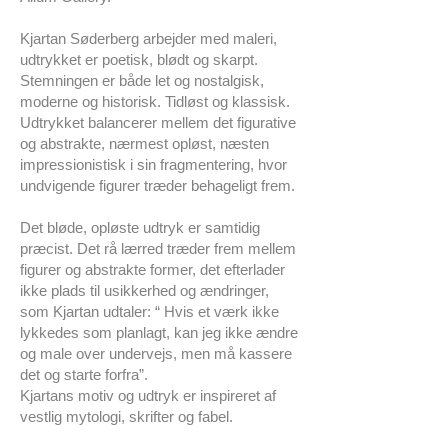
Kjartan Søderberg arbejder med maleri,
udtrykket er poetisk, blødt og skarpt.
Stemningen er både let og nostalgisk,
moderne og historisk. Tidløst og klassisk.
Udtrykket balancerer mellem det figurative
og abstrakte, nærmest opløst, næsten
impressionistisk i sin fragmentering, hvor
undvigende figurer træder behageligt frem.
Det bløde, opløste udtryk er samtidig
præcist. Det rå lærred træder frem mellem
figurer og abstrakte former, det efterlader
ikke plads til usikkerhed og ændringer,
som Kjartan udtaler: “ Hvis et værk ikke
lykkedes som planlagt, kan jeg ikke ændre
og male over undervejs, men må kassere
det og starte forfra”.
Kjartans motiv og udtryk er inspireret af
vestlig mytologi, skrifter og fabel.